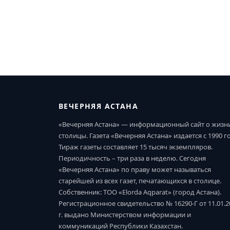
ВЕЧЕРНЯЯ АСТАНА
«Вечерняя Астана» — информационный сайт о жизн
столицы. Газета «Вечерняя Астана» издается с 1990 г
Тираж газеты составляет 15 тысяч экземпляров.
Периодичность – три раза в неделю. Сегодня
«Вечерняя Астана» по праву может называться
старейшей из всех газет, печатающихся в столице.
Собственник: ТОО «Elorda Aqparat» (город Астана).
Регистрационное свидетельство № 16290-Г от 11.01.2
г. выдано Министерством информации и
коммуникаций Республики Казахстан.