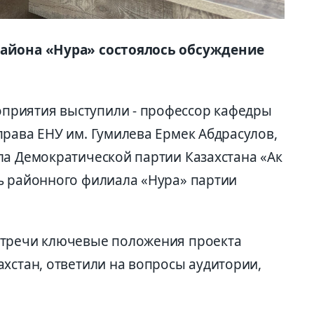
района «Нура» состоялось обсуждение
риятия выступили - профессор кафедры
права ЕНУ им. Гумилева Ермек Абдрасулов,
ла Демократической партии Казахстана «Ак
ь районного филиала «Нура» партии
стречи ключевые положения проекта
хстан, ответили на вопросы аудитории,