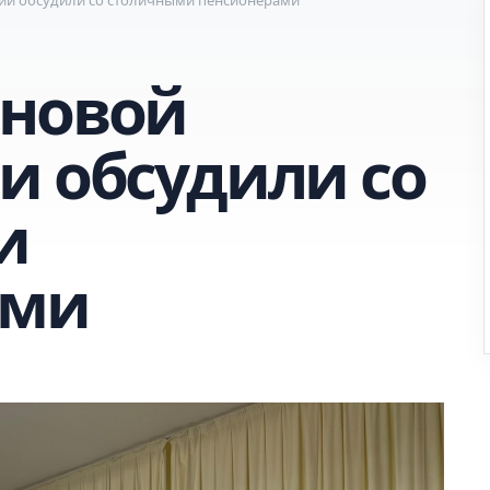
 новой
и обсудили со
и
ами