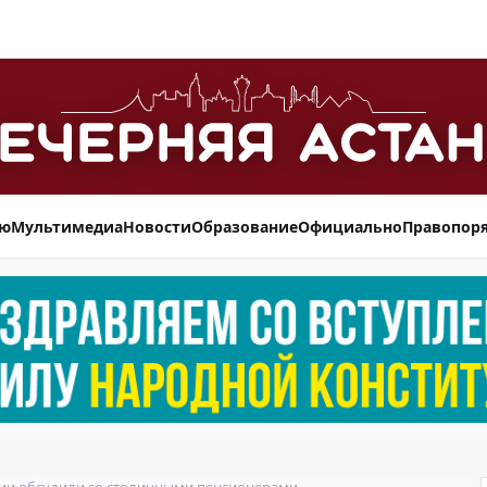
ью
Мультимедиа
Новости
Образование
Официально
Правопор
ии обсудили со столичными пенсионерами