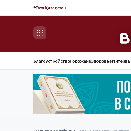
#Таза Қазақстан
Благоустройство
Горожане
Здоровье
Интерв
Главная
/
Без рубрики
/
Положения новой Конституц