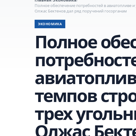
Полное обеспечение потребностей в авиатопливе и 
Олжас Бектенов дал ряд поручений госорганам
ЭКОНОМИКА
Полное обе
потребност
авиатоплив
темпов стр
трех угольн
Олжас Бект