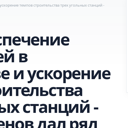
ускорение темпов строительства трех угольных станций -
спечение
ей в
е и ускорение
оительства
ых станций -
енов дал ряд