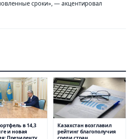
ановленные сроки», — акцентировал
ортфель в 14,3
Казахстан возглавил
нге и новая
рейтинг благополучия
ия: Президенту
среди стран