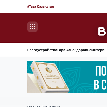
#Таза Қазақстан
Благоустройство
Горожане
Здоровье
Интерв
Главная
/
Экономика
/