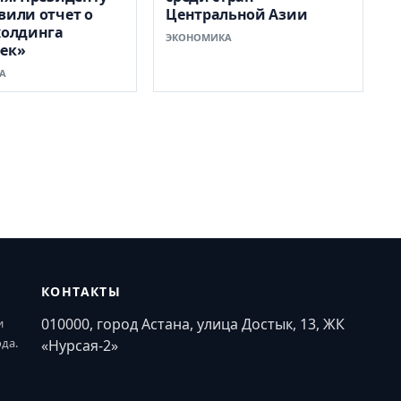
вили отчет о
Центральной Азии
холдинга
ЭКОНОМИКА
ек»
А
КОНТАКТЫ
010000, город Астана, улица Достык, 13, ЖК
и
ода.
«Нурсая-2»