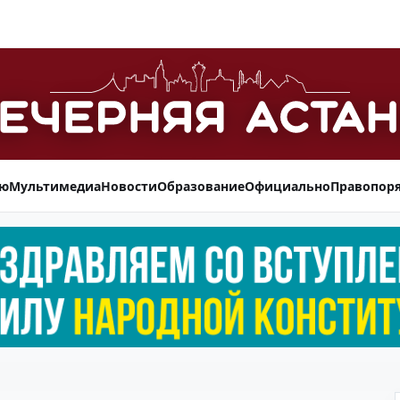
ью
Мультимедиа
Новости
Образование
Официально
Правопор