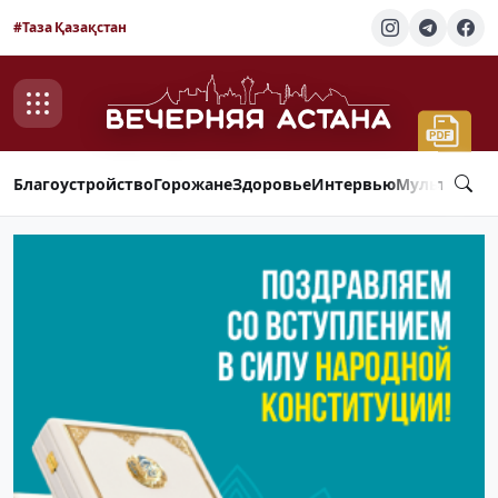
#Таза Қазақстан
Благоустройство
Горожане
Здоровье
Интервью
Мультимед