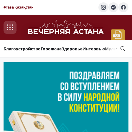
#Таза Қазақстан
Благоустройство
Горожане
Здоровье
Интервью
Мультимед