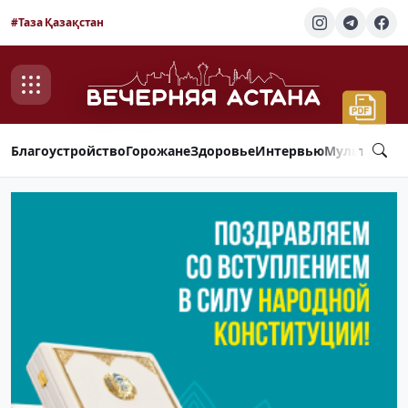
#Таза Қазақстан
Благоустройство
Горожане
Здоровье
Интервью
Мультимед