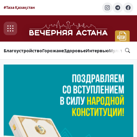
#Таза Қазақстан
Благоустройство
Горожане
Здоровье
Интервью
Мультимед