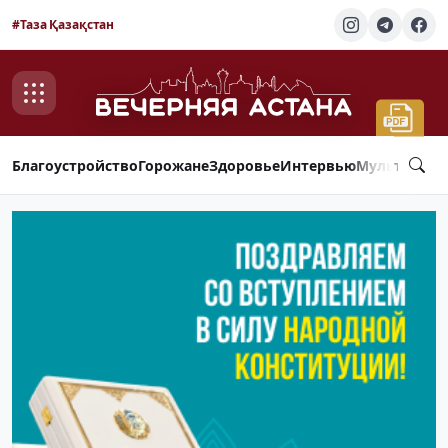
#Таза Қазақстан
Благоустройство
Горожане
Здоровье
Интервью
Мультимед