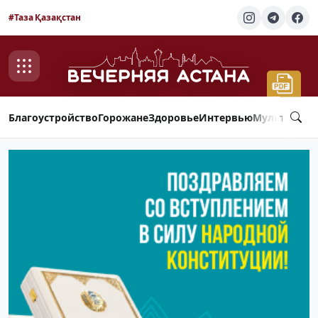
#Таза Қазақстан
Благоустройство
Горожане
Здоровье
Интервью
Мультимед