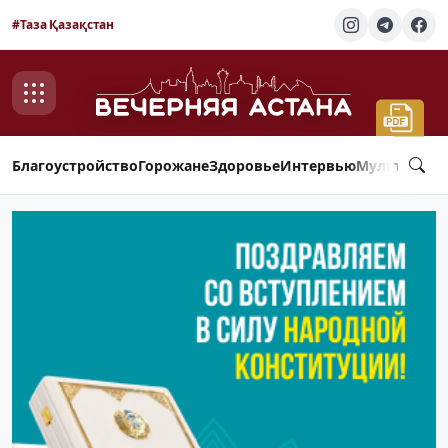
#Таза Қазақстан
Благоустройство
Горожане
Здоровье
Интервью
Мультимед