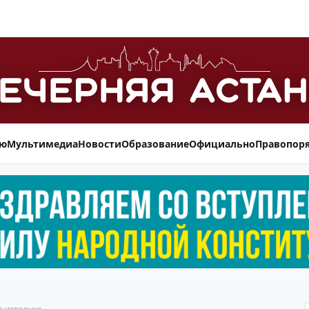
ью
Мультимедиа
Новости
Образование
Официально
Правопор
в историю