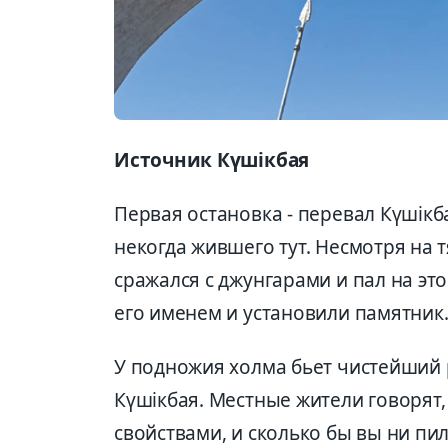
Источник Күшікбая
Первая остановка - перевал Күшікб
некогда жившего тут. Несмотря на 
сражался с джунгарами и пал на эт
его именем и установили памятник
У подножия холма бьет чистейший 
Күшікбая. Местные жители говорят,
свойствами, и сколько бы вы ни пил