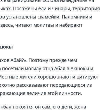
их выгравированы «Слова назидания» на
зыках. Посажены ели и чинары, территория
тов установлены скамейки. Паломники и
здесь, читают молитвы и набирают
кшокы
захов Абай?». Поэтому прежде чем
 посетили могилу отца Абая в Акшокы и
 Местные жители хорошо знают и цитируют
 охотно рассказывают передающиеся из
тражающие величие этой личности.
бая покоятся он сам, его дети, жена