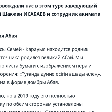
ровождали нас в этом туре заведующий
лі Шағжан ИСАБАЕВ и сотрудник акимата
ия Абая
ссы Семей - Карауыл находится родник
сточника родился великий Абай. Мы
го листа бумаги с изображением пера и
орения: «Туғанда дүние есігін ашады өлең».
ена в форме домбры Абая.
о, но в 2019 году его полностью
ику по обеим сторонам установлены