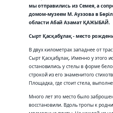
мы отправились из Семея, а соп
домом-музеем М. Ауэзова в Бөрі
области Абай Азамат ҚАЖЫБАЙ.
Сырт Қасқабұлақ - место рожден
В двух километрах западнее от тра
Сырт Қасқабұлақ. Именно у этого и
остановились у стелы в форме бело
строкой из его знаменитого стихотв
Площадка, где стоит стела, выполн
Много лет это место было заброшен
восстановили. Вдоль тропы к родн