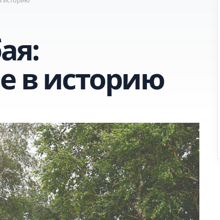
ая:
е в историю