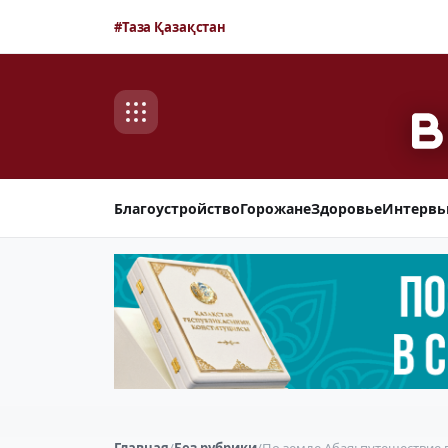
#Таза Қазақстан
Благоустройство
Горожане
Здоровье
Интерв
Главная
/
Без рубрики
/
По земле Абая: путешествие 