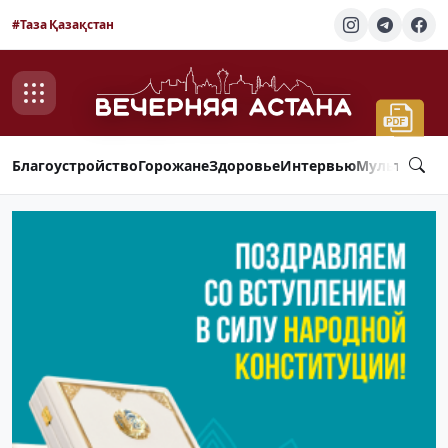
#Таза Қазақстан
Благоустройство
Горожане
Здоровье
Интервью
Мультимед