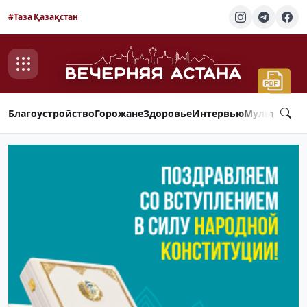
#Таза Қазақстан
Благоустройство
Горожане
Здоровье
Интервью
Мультимед