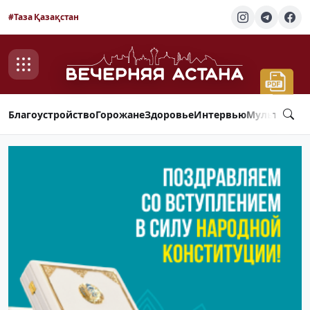
#Таза Қазақстан
Благоустройство
Горожане
Здоровье
Интервью
Мультимед