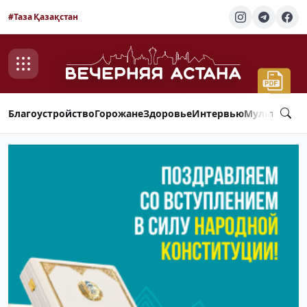
#Таза Қазақстан
Благоустройство
Горожане
Здоровье
Интервью
Мультимед