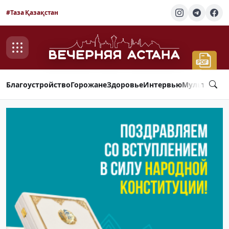
#Таза Қазақстан
Благоустройство
Горожане
Здоровье
Интервью
Мультимед