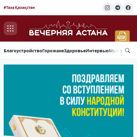
#Таза Қазақстан
Благоустройство
Горожане
Здоровье
Интервью
Мультимед