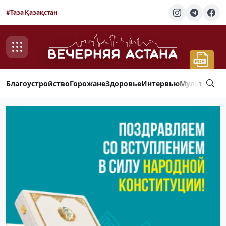
#Таза Қазақстан
Благоустройство
Горожане
Здоровье
Интервью
Мультимед