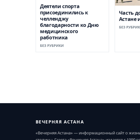
Деятели спорта
присоединились к
Часть д
челленджу
Астане 
благодарности ко Дню
БЕЗ РУБРИ
медицинского
работника
БЕЗ РУБРИКИ
ВЕЧЕРНЯЯ АСТАНА
«Вечерняя Астана» — информационный сайт о жизн
столицы. Газета «Вечерняя Астана» издается с 1990 г