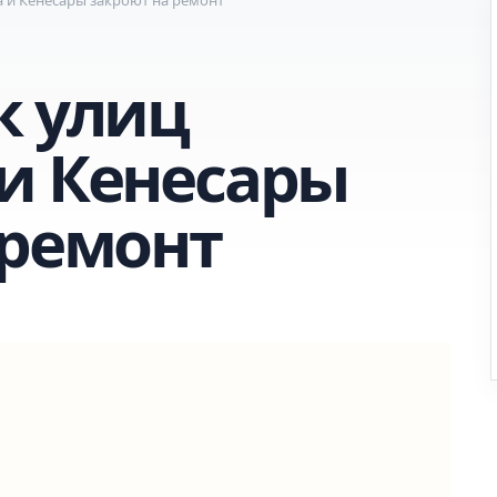
к улиц
и Кенесары
 ремонт