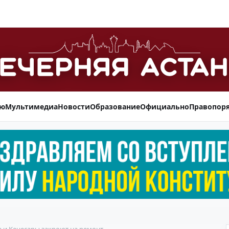
ью
Мультимедиа
Новости
Образование
Официально
Правопор
 и Кенесары закроют на ремонт