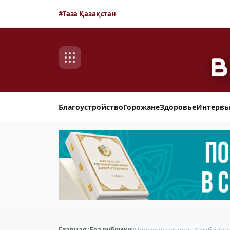
#Таза Қазақстан
Благоустройство
Горожане
Здоровье
Интерв
Главная
/
Без рубрики
/
Перекресток улиц Сембинова