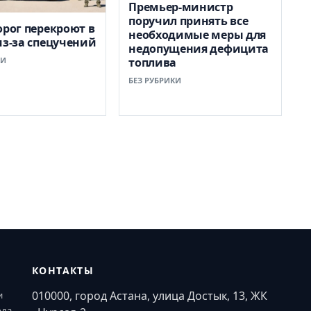
Премьер-министр
поручил принять все
орог перекроют в
необходимые меры для
из-за спецучений
недопущения дефицита
КИ
топлива
БЕЗ РУБРИКИ
КОНТАКТЫ
010000, город Астана, улица Достык, 13, ЖК
и
ода.