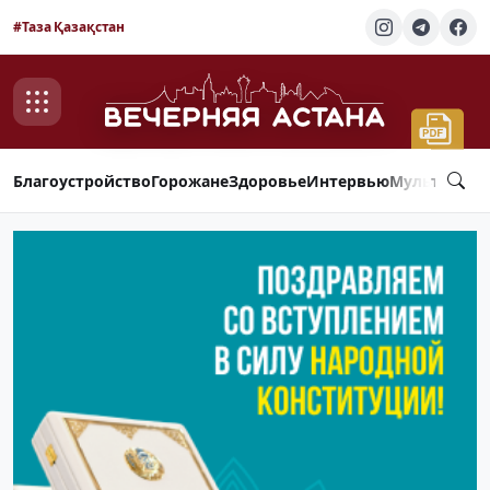
#Таза Қазақстан
Благоустройство
Горожане
Здоровье
Интервью
Мультимед