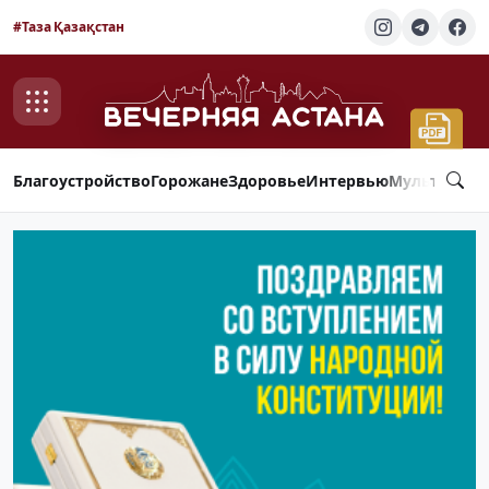
#Таза Қазақстан
Благоустройство
Горожане
Здоровье
Интервью
Мультимед