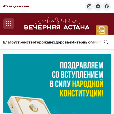
#Таза Қазақстан
Благоустройство
Горожане
Здоровье
Интервью
Мультимед