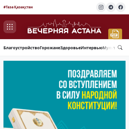
#Таза Қазақстан
Благоустройство
Горожане
Здоровье
Интервью
Мультимед