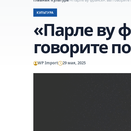
КУЛЬТУРА
«Парле ву ф
говорите п
WP Import
29 мая, 2025