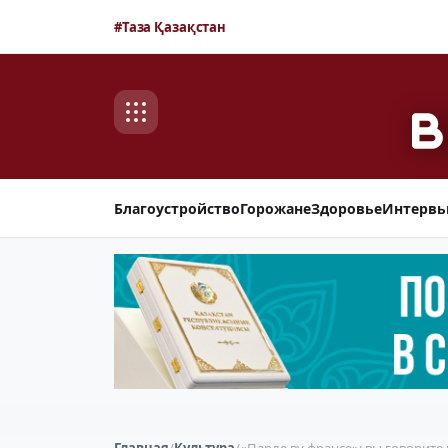
#Таза Қазақстан
Благоустройство
Горожане
Здоровье
Интерв
Главная
/
Культура
/
«Парле ву франсе»: вы говорите