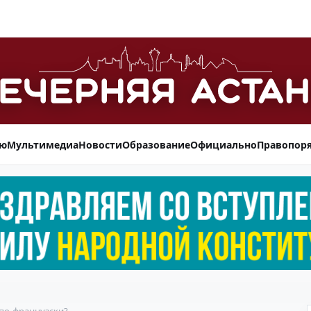
ью
Мультимедиа
Новости
Образование
Официально
Правопор
 по-французски?