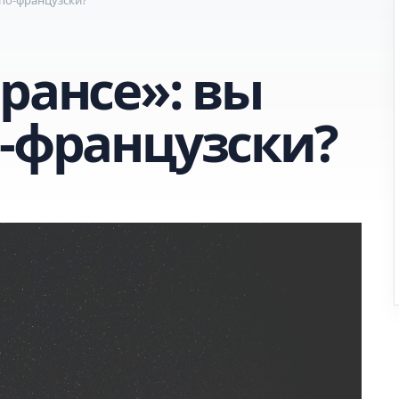
рансе»: вы
о-французски?