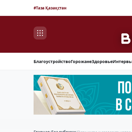
#Таза Қазақстан
Благоустройство
Горожане
Здоровье
Интерв
Главная
/
Без рубрики
/
Парк мира и согласия: новое