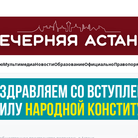
ью
Мультимедиа
Новости
Образование
Официально
Правопор
 общественное пространство появилось в Астане