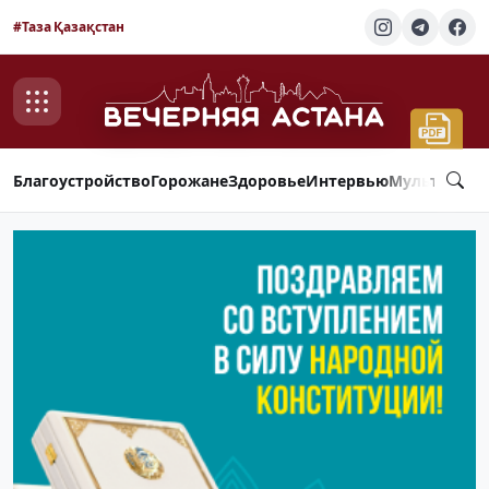
#Таза Қазақстан
Благоустройство
Горожане
Здоровье
Интервью
Мультимед