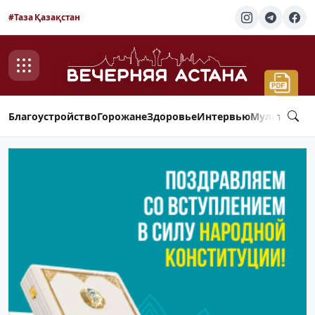
#Таза Қазақстан
Благоустройство
Горожане
Здоровье
Интервью
Мультимед