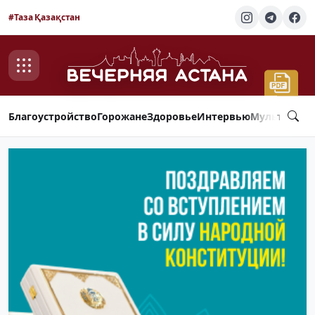
#Таза Қазақстан
Благоустройство
Горожане
Здоровье
Интервью
Мультимед