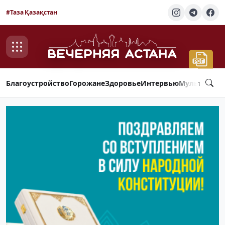
#Таза Қазақстан
Благоустройство
Горожане
Здоровье
Интервью
Мультимед