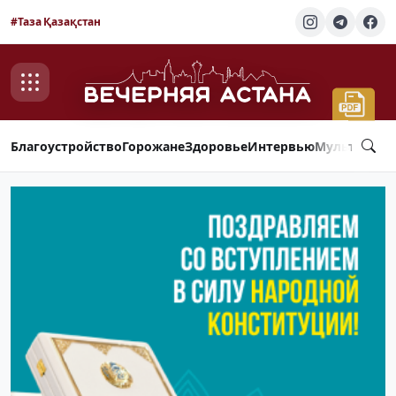
#Таза Қазақстан
Благоустройство
Горожане
Здоровье
Интервью
Мультимед