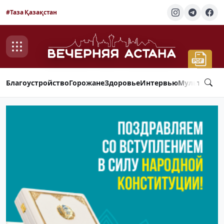
#Таза Қазақстан
Благоустройство
Горожане
Здоровье
Интервью
Мультимед