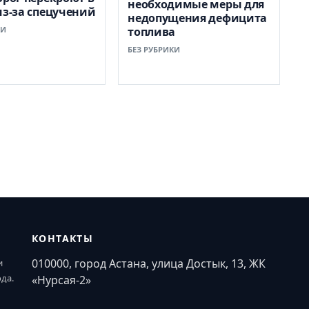
необходимые меры для
из-за спецучений
недопущения дефицита
КИ
топлива
БЕЗ РУБРИКИ
КОНТАКТЫ
010000, город Астана, улица Достык, 13, ЖК
и
ода.
«Нурсая-2»