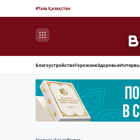
#Таза Қазақстан
Благоустройство
Горожане
Здоровье
Интерв
Главная
/
Без рубрики
/