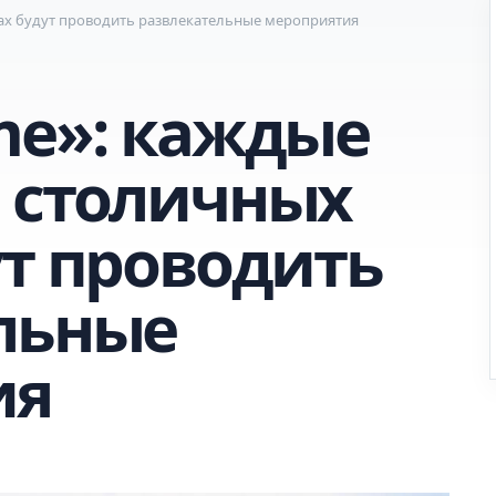
ах будут проводить развлекательные мероприятия
me»: каждые
 столичных
ут проводить
льные
ия