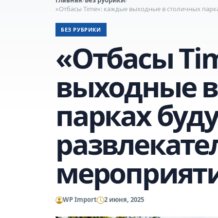
«Отбасы Time»: каждые выходные в столичных парк
БЕЗ РУБРИКИ
«Отбасы Ti
выходные в
парках буд
развлекате
мероприят
WP Import
2 июня, 2025