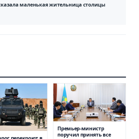
 сказала маленькая жительница столицы
Премьер-министр
поручил принять все
орог перекроют в