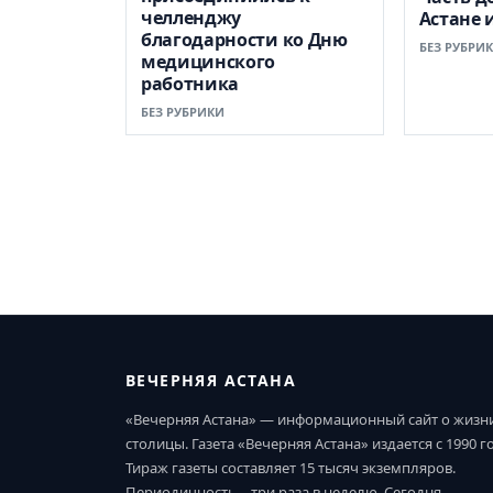
челленджу
Астане 
благодарности ко Дню
БЕЗ РУБРИ
медицинского
работника
БЕЗ РУБРИКИ
ВЕЧЕРНЯЯ АСТАНА
«Вечерняя Астана» — информационный сайт о жизн
столицы. Газета «Вечерняя Астана» издается с 1990 г
Тираж газеты составляет 15 тысяч экземпляров.
Периодичность – три раза в неделю. Сегодня