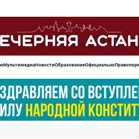
ью
Мультимедиа
Новости
Образование
Официально
Правопор