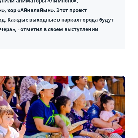
упили аниматоры «Лимпопо»,
», хор «Айналайын». Этот проект
д. Каждые выходные в парках города будут
чера», - отметил в своем выступлении