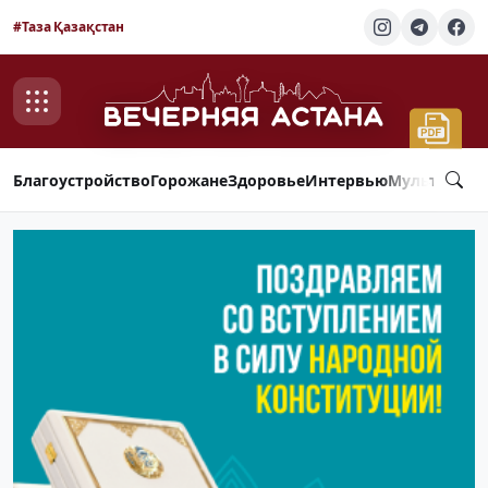
#Таза Қазақстан
Благоустройство
Горожане
Здоровье
Интервью
Мультимед