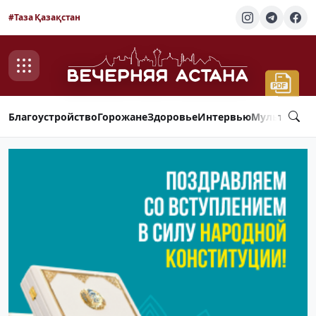
#Таза Қазақстан
Благоустройство
Горожане
Здоровье
Интервью
Мультимед