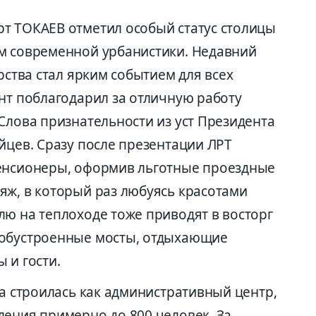
т ТОКАЕВ отметил особый статус столицы
м современной урбанистики. Недавний
рства стал ярким событием для всех
нт поблагодарил за отличную работу
Слова признательности из уст Президента
йцев. Сразу после презентации ЛРТ
пенсионеры, оформив льготные проездные
яж, в который раз любуясь красотами
лю на теплоходе тоже приводят в восторг
 обустроенные мосты, отдыхающие
 и гости.
на строилась как административный центр,
ления примерно до 800 человек. За