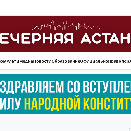
ью
Мультимедиа
Новости
Образование
Официально
Правопор