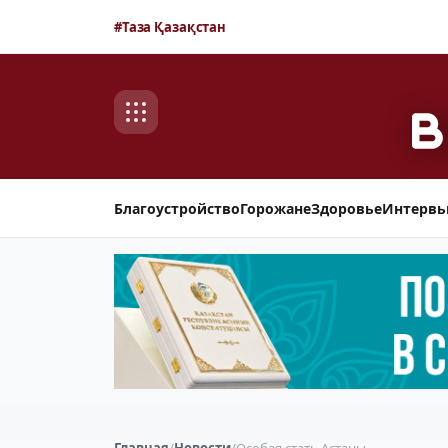
#Таза Қазақстан
Благоустройство
Горожане
Здоровье
Интерв
Главная
/
Новости
/
Особая стать Астаны