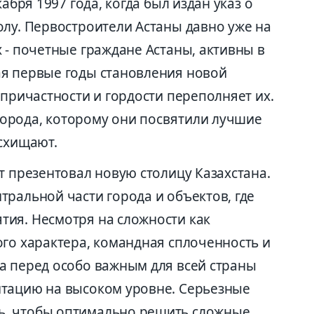
абря 1997 года, когда был издан указ о
олу. Первостроители Астаны давно уже на
 - почетные граждане Астаны, активны в
ая первые годы становления новой
опричастности и гордости переполняет их.
орода, которому они посвятили лучшие
осхищают.
т презентовал новую столицу Казахстана.
ральной части города и объектов, где
ия. Несмотря на сложности как
ого характера, командная сплоченность и
а перед особо важным для всей страны
нтацию на высоком уровне. Серьезные
ь, чтобы оптимально решить сложные