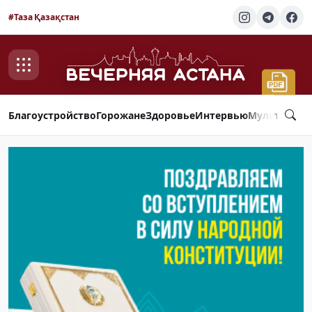
#Таза Қазақстан
Благоустройство
Горожане
Здоровье
Интервью
Мультимед