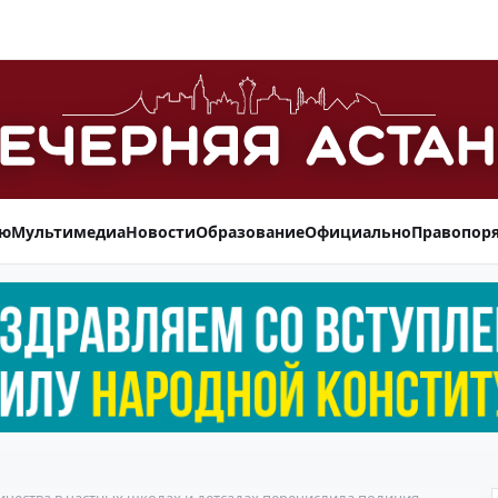
ью
Мультимедиа
Новости
Образование
Официально
Правопор
ества в частных школах и детсадах перечислила полиция