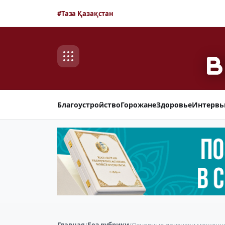
#Таза Қазақстан
Благоустройство
Горожане
Здоровье
Интерв
Главная
/
Без рубрики
/
Основные признаки мошеннич