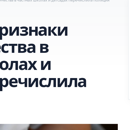
ризнаки
ства в
олах и
еречислила