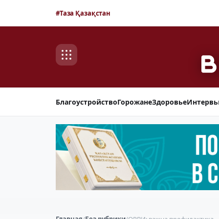
#Таза Қазақстан
Благоустройство
Горожане
Здоровье
Интерв
Главная
/
Без рубрики
/
ОРВИ: важна профилактика