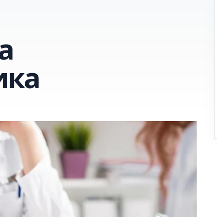
а
ика