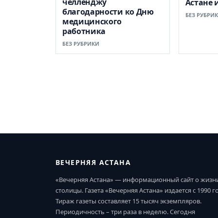
челленджу
Астане 
благодарности ко Дню
БЕЗ РУБРИ
медицинского
работника
БЕЗ РУБРИКИ
ВЕЧЕРНЯЯ АСТАНА
«Вечерняя Астана» — информационный сайт о жизн
столицы. Газета «Вечерняя Астана» издается с 1990 г
Тираж газеты составляет 15 тысяч экземпляров.
Периодичность – три раза в неделю. Сегодня