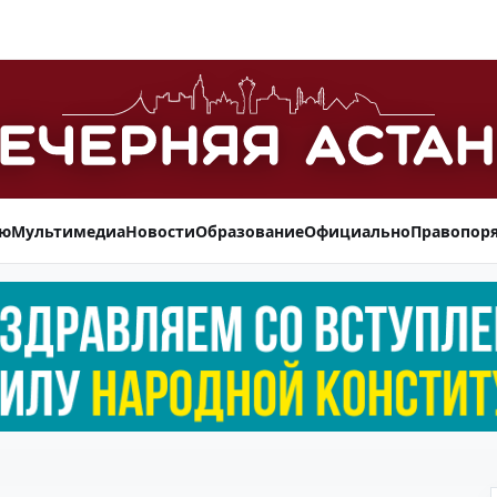
ью
Мультимедиа
Новости
Образование
Официально
Правопор