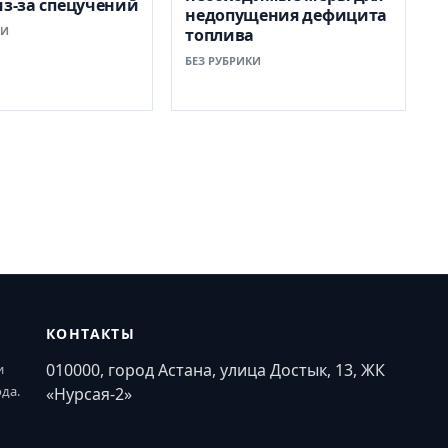
из-за спецучений
недопущения дефицита
КИ
топлива
БЕЗ РУБРИКИ
КОНТАКТЫ
010000, город Астана, улица Достык, 13, ЖК
и
ода.
«Нурсая-2»