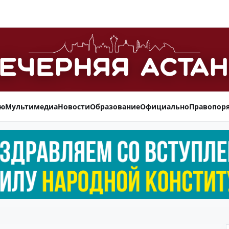
ью
Мультимедиа
Новости
Образование
Официально
Правопор