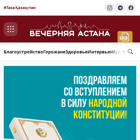
#Таза Қазақстан
Благоустройство
Горожане
Здоровье
Интервью
Мультимед