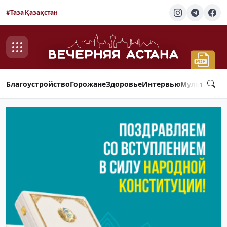
#Таза Қазақстан
Благоустройство
Горожане
Здоровье
Интервью
Мультимед