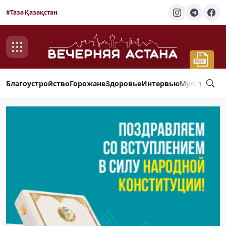
#Таза Қазақстан
Благоустройство
Горожане
Здоровье
Интервью
Мультимед