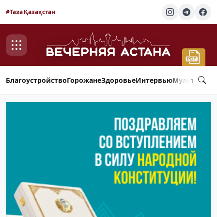
#Таза Қазақстан
Благоустройство
Горожане
Здоровье
Интервью
Мультимед