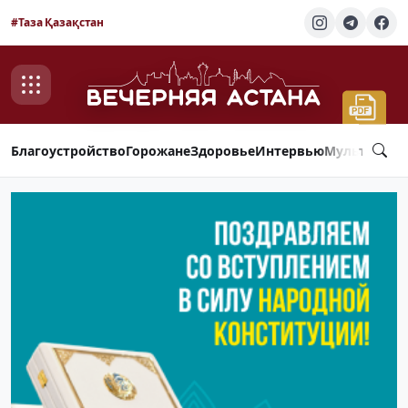
#Таза Қазақстан
Благоустройство
Горожане
Здоровье
Интервью
Мультимед