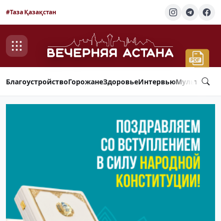
#Таза Қазақстан
Благоустройство
Горожане
Здоровье
Интервью
Мультимед