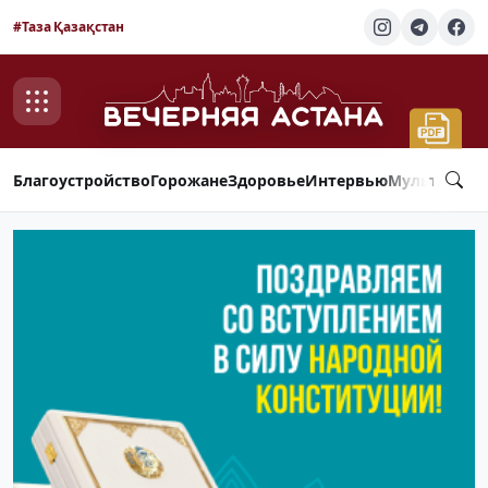
#Таза Қазақстан
Благоустройство
Горожане
Здоровье
Интервью
Мультимед