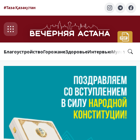
#Таза Қазақстан
Благоустройство
Горожане
Здоровье
Интервью
Мультимед