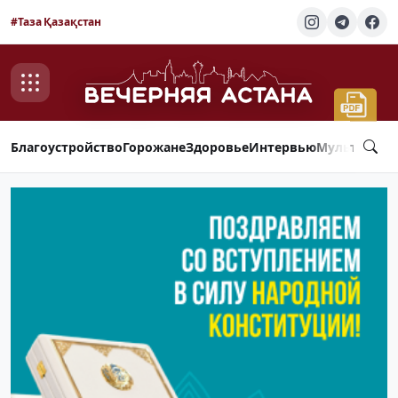
#Таза Қазақстан
Благоустройство
Горожане
Здоровье
Интервью
Мультимед