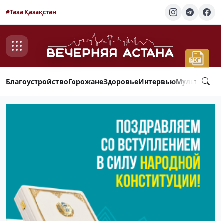
#Таза Қазақстан
Благоустройство
Горожане
Здоровье
Интервью
Мультимед