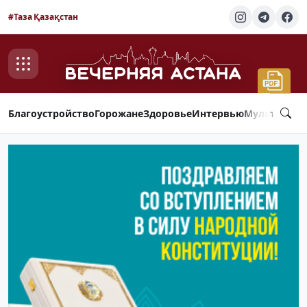
#Таза Қазақстан
Благоустройство
Горожане
Здоровье
Интервью
Мультимед