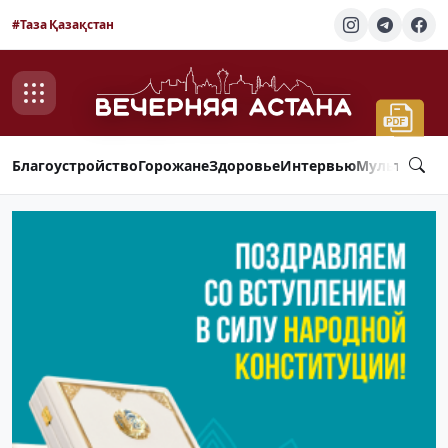
#Таза Қазақстан
Благоустройство
Горожане
Здоровье
Интервью
Мультимед